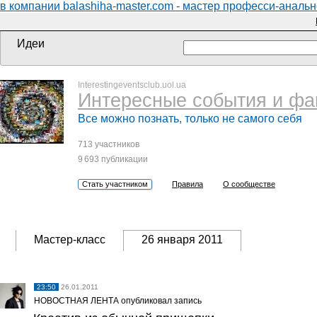
в компании balashiha-master.com - мастер професси-аналь
Идеи
Interestingeventsclub.uol.ua
Интересные события и фа
Все можно познать, только не самого себя
713 участников
9 693 публикации
Стать участником
Правила
О сообществе
Мастер-класс
26 января 2011
23:50
26.01.2011
НОВОСТНАЯ ЛЕНТА опубликовал запись