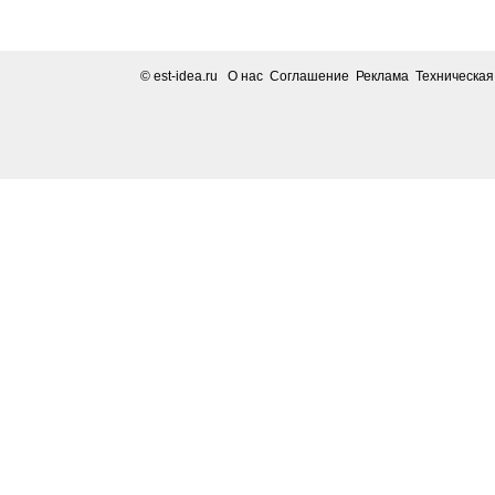
© est-idea.ru
О нас Соглашение Реклама Техническа