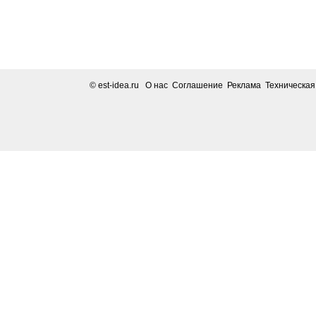
© est-idea.ru
О нас Соглашение Реклама Техническа