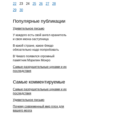
22
23
24
25
26
27
28
29
30
Популярные публикации
Удивительное письмо
У каждого есть свой ангел-хранитель
и своя икона-заступница
В какой стране, какое блюдо
обязательно надо попробовать
В Чикаго появился огромный
памятник Мэрилин Монро
Самые разрушительные цунами и их
последствия
Самые комментируемые
Самые разрушительные цунами и их
последствия
Удивительное письмо
Почему современный мир плох для
вашего мозга