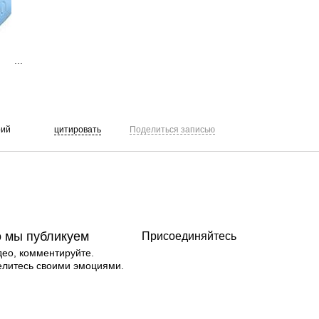
...
рий
цитировать
Поделиться записью
о мы публикуем
Присоединяйтесь
део, комментируйте.
елитесь своими эмоциями.