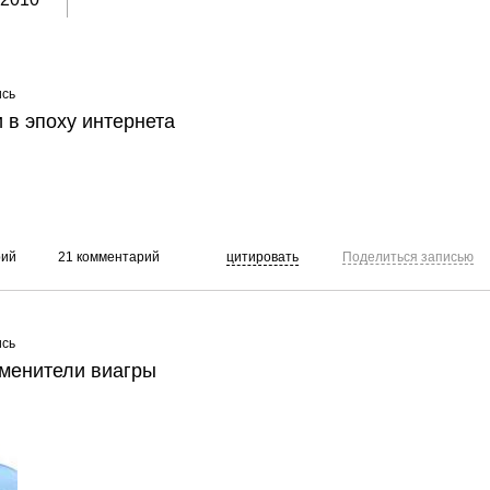
ись
 в эпоху интернета
рий
21 комментарий
цитировать
Поделиться записью
ись
менители виагры