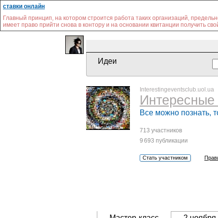
ставки онлайн
Главный принцип, на котором строится работа таких организаций, предельно
имеет право прийти снова в контору и на основании квитанции получить св
Идеи
Interestingeventsclub.uol.ua
Интересные 
Все можно познать, т
713 участников
9 693 публикации
Стать участником
Прав
Мастер-класс
2 ноября