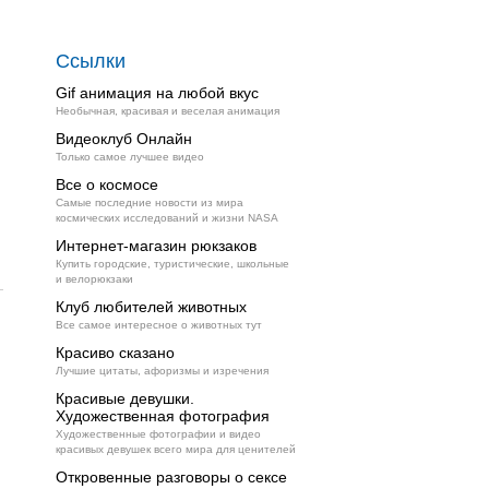
Ссылки
Gif анимация на любой вкус
Необычная, красивая и веселая анимация
Видеоклуб Онлайн
Только самое лучшее видео
Все о космосе
Самые последние новости из мира
космических исследований и жизни NASA
Интернет-магазин рюкзаков
Купить городские, туристические, школьные
и велорюкзаки
Клуб любителей животных
Все самое интересное о животных тут
Красиво сказано
Лучшие цитаты, афоризмы и изречения
Красивые девушки.
Художественная фотография
Художественные фотографии и видео
красивых девушек всего мира для ценителей
Откровенные разговоры о сексе