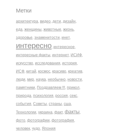
Метки
архитектура
,
видео
,
дети
,
дизайн
,
еда
,
женщины
,
животные
,
жизнь
,
здоровье
,
знаменитости
,
инет
,
интересно
,
интересное
,
интересные факты
,
интернет
,
ИСИФ
,
искусство
,
исследования
,
история
,
ИСФ
,
китай
,
космос
,
красиво
,
креатив
,
люди
,
мир
,
наука
,
необычно
,
новости
,
памятники
,
Поздравляем !!!
,
прикол
,
природа
,
психология
,
россия
,
секс
,
события
,
Советы
,
страны
,
сша
,
факты
Технологии
,
украина
,
факт
,
,
фото
,
фотографии
,
фотография
,
человек
,
чудо
,
Япония