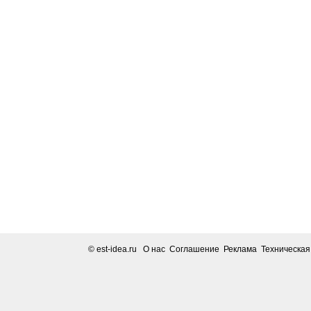
© est-idea.ru
О нас Соглашение Реклама Техническа