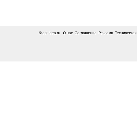
© est-idea.ru
О нас Соглашение Реклама Техническа