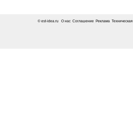
© est-idea.ru
О нас Соглашение Реклама Техническа