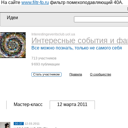
На сайте
www.filtr-fp.ru
фильтр помехоподавляющий 40А.
Идеи
Interestingeventsclub.uol.ua
Интересные события и фа
Все можно познать, только не самого себя
713 участников
9 693 публикации
Стать участником
Правила
О сообществе
Мастер-класс
12 марта 2011
00:37
12.03.2011