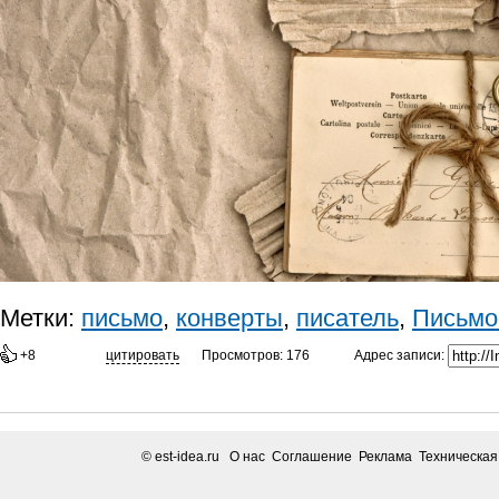
Метки:
письмо
,
конверты
,
писатель
,
Письмо
Адрес записи:
+8
цитировать
Просмотров: 176
© est-idea.ru
О нас Соглашение Реклама Техническа