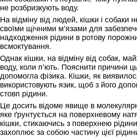
не розбризкують воду.
На відміну від людей, кішки і собаки 
своїми щічними м’язами для забезпеч
надходження рідини в ротову порожнин
всмоктування.
Однак кішки, на відміну від собак, ма
воду, коли п’ють. Пояснити причини ц
допомогла фізика. Кішки, як виявило
використовують язик, щоб з його доп
стовп рідини.
Це досить відоме явище в молекулярн
яке ґрунтується на поверхневому натя
кішки, стикаючись з поверхнею рідини
захоплює за собою частину цієї рідин