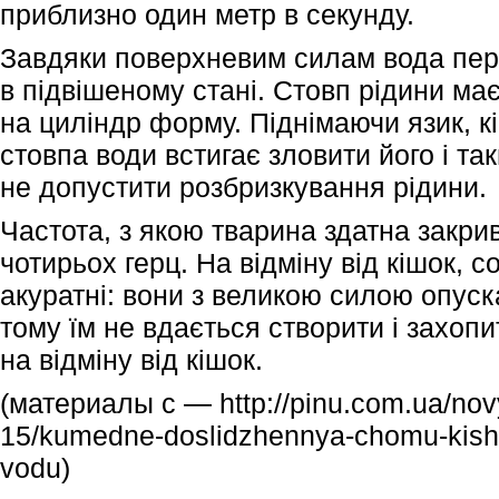
приблизно один метр в секунду.
Завдяки поверхневим силам вода пе
в підвішеному стані. Стовп рідини ма
на циліндр форму. Піднімаючи язик, к
стовпа води встигає зловити його і та
не допустити розбризкування рідини.
Частота, з якою тварина здатна закрив
чотирьох герц. На відміну від кішок, с
акуратні: вони з великою силою опуска
тому їм не вдається створити і захопи
на відміну від кішок.
(материалы с — http://pinu.com.ua/novy
15/kumedne-doslidzhennya-chomu-kishk
vodu)