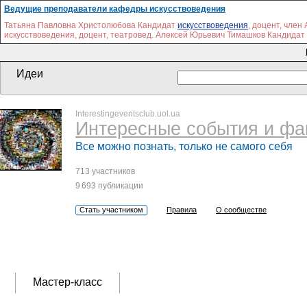
Ведущие преподаватели кафедры искусствоведения
Татьяна Павловна Христолюбова Кандидат
искусствоведения
, доцент, чле
искусствоведения, доцент, театровед. Алексей Юрьевич Тимашков Кандидат 
Идеи
Interestingeventsclub.uol.ua
Интересные события и фа
Все можно познать, только не самого себя
713 участников
9 693 публикации
Стать участником
Правила
О сообществе
Мастер-класс