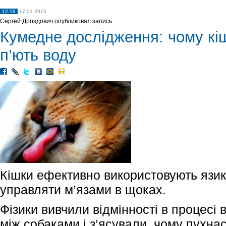
12:18
17.01.2015
Сергей Дроздович опубликовал запись
Кумедне дослідження: чому кі
п’ють воду
Кішки ефективно використовують язик
управляти м’язами в щоках.
Фізики вивчили відмінності в процесі
між собаками і з’ясували, чому пухна