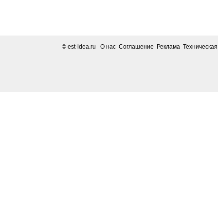
© est-idea.ru
О нас Соглашение Реклама Техническа