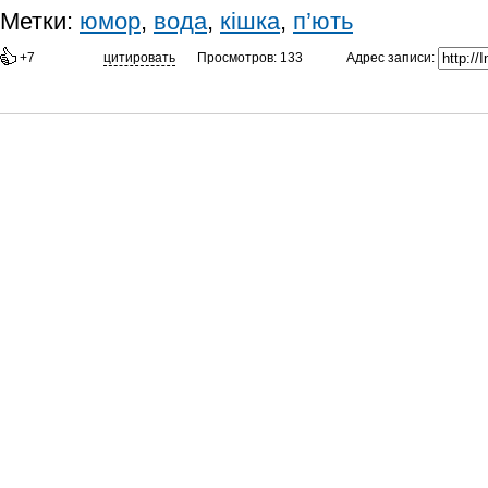
Метки:
юмор
,
вода
,
кішка
,
п’ють
Адрес записи:
+7
цитировать
Просмотров: 133