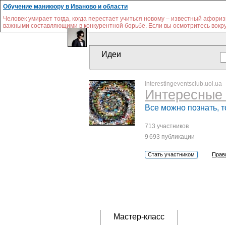
Обучение маникюру в Иваново и области
Человек умирает тогда, когда перестает учиться новому – известный афор
важными составляющими в конкурентной борьбе. Если вы осмотритесь вокруг,
Идеи
Interestingeventsclub.uol.ua
Интересные 
Все можно познать, т
713 участников
9 693 публикации
Стать участником
Прав
Мастер-класс