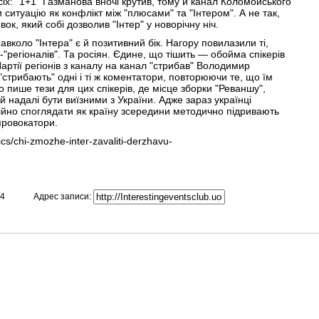
сіх: "1+1" Газманова вночі крутив, тому й канал Коломойського
 ситуацію як конфлікт між "плюсами" та "Інтером". А не так,
ок, який собі дозволив "Інтер" у новорічну ніч.
авколо "Інтера" є й позитивний бік. Нагору повилазили ті,
-"регіоналів". Та росіян. Єдине, що тішить — обойма спікерів
Партії регіонів з каналу на канал "стрибав" Володимир
"стрибають" одні і ті ж коментатори, повторюючи те, що їм
о пише тези для цих спікерів, де місце зборки "Реваншу",
ь й надалі бути виїзними з України. Адже зараз українці
кійно споглядати як країну зсередини методично підривають
провокатори.
cs/chi-zmozhe-inter-zavaliti-derzhavu-
Адрес записи:
84