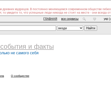
изм древних мудрецов. В постоянно меняющемся современном обществе гибкос
 то увидите то, что успешные люди никогда не стоят на месте - они всегда о
ГЛАВНАЯ
все сервисы
укр |
события и факты
олько не самого себя
ила
О сообществе