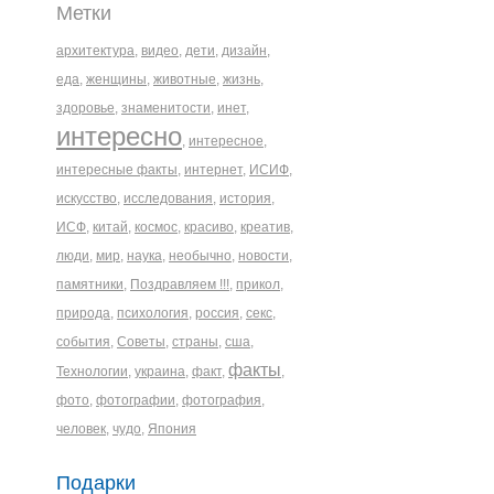
Метки
архитектура
,
видео
,
дети
,
дизайн
,
еда
,
женщины
,
животные
,
жизнь
,
здоровье
,
знаменитости
,
инет
,
интересно
,
интересное
,
интересные факты
,
интернет
,
ИСИФ
,
искусство
,
исследования
,
история
,
ИСФ
,
китай
,
космос
,
красиво
,
креатив
,
люди
,
мир
,
наука
,
необычно
,
новости
,
памятники
,
Поздравляем !!!
,
прикол
,
природа
,
психология
,
россия
,
секс
,
события
,
Советы
,
страны
,
сша
,
факты
Технологии
,
украина
,
факт
,
,
фото
,
фотографии
,
фотография
,
человек
,
чудо
,
Япония
Подарки