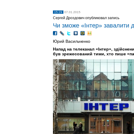
15:29
07.01.2015
Сергей Дроздович опубликовал запись
Чи зможе «Інтер» завалити 
Юрий Васильченко
Напад на телеканал «Інтер», здійсне
був зрежесований тими, хто пише «па