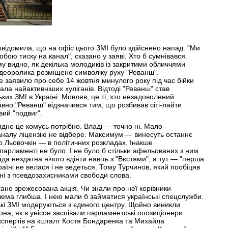
овідомила, що на офіс цього ЗМІ було здійснено напад. "Ми
бою тиску на канал", сказано у заяві. Хто б сумнівався.
му видно, як декілька молодиків із закритими обличчями
 відеоролика розміщено символіку руху "Реванш".
заявило про себе 14 жовтня минулого року під час бійки
ала найактивніших хуліганів. Відтоді "Реванш" став
х ЗМІ в Україні. Мовляв, це ті, хто незадоволений
но "Реванш" відзначився тим, що розбивав сіті-лайти
овий "подвиг".
идно це комусь потрібно. Владі — точно ні. Мало
каналу ліцензію не відбере. Максимум — винесуть останнє
 Льовочкін — в політичних розкладах. Інакше
 в парламенті не було. І не було б стільки афельованих з ним
а нездатна нічого вдіяти навіть з "Вєстями", а тут — "перша
раїні не велася і не ведеться. Тому Турчинов, який пообіцяв
нні з псевдозахисниками свободи слова.
ано зрежесована акція. Чи знали про неї керівники
лема глибша. І нею мали б займатися українські спецслужби.
кі ЗМІ модеруються з єдиного центру. Щойно виникли
зона, як в унісон заспівали парламентські опозиціонери
кспертів на кшталт Костя Бондаренка та Михайла