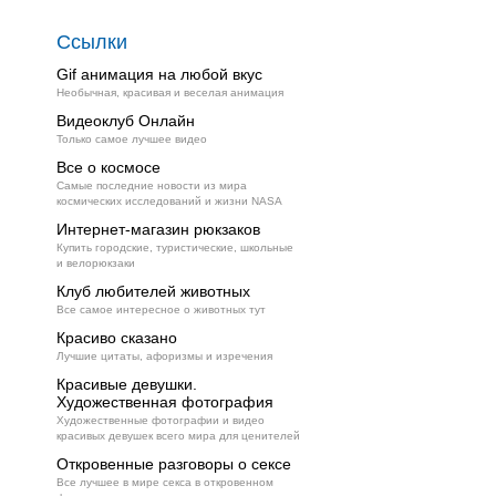
Ссылки
Gif анимация на любой вкус
Необычная, красивая и веселая анимация
Видеоклуб Онлайн
Только самое лучшее видео
Все о космосе
Самые последние новости из мира
космических исследований и жизни NASA
Интернет-магазин рюкзаков
Купить городские, туристические, школьные
и велорюкзаки
Клуб любителей животных
Все самое интересное о животных тут
Красиво сказано
Лучшие цитаты, афоризмы и изречения
Красивые девушки.
Художественная фотография
Художественные фотографии и видео
красивых девушек всего мира для ценителей
Откровенные разговоры о сексе
Все лучшее в мире секса в откровенном