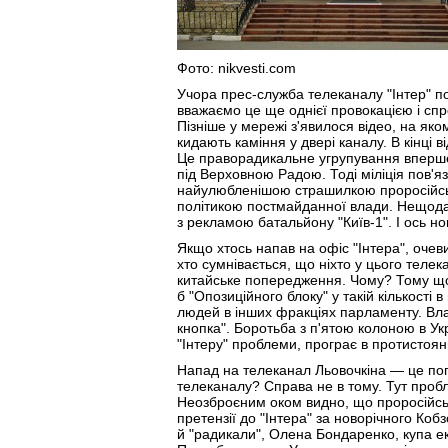
Фото: nikvesti.com
Учора прес-служба телеканалу "Інтер" п
вважаємо це ще однієї провокацією і спро
Пізніше у мережі з'явилося відео, на яко
кидають каміння у двері каналу. В кінці
Це праворадикальне угрупування вперше 
під Верховною Радою. Тоді міліція пов'яз
найулюбленішою страшилкою проросійськи
політикою постмайданної влади. Нещодав
з рекламою батальйону "Киї
в-1
". І ось н
Якщо хтось напав на офіс "Інтера", очев
хто сумнівається, що ніхто у цього теле
китайське попередження. Чому? Тому що
б "Опозиційного блоку" у такій кількості
людей в інших фракціях парламенту. Влад
кнопка". Боротьба з п'ятою колоною в Ук
"Інтеру" проблеми, програє в протистоя
Напад на телеканал Льовочкіна — це пог
телеканалу? Справа не в тому. Тут проб
Неозброєним оком видно, що проросійсь
претензії до "Інтера" за новорічного Коб
й "радикали", Олена Бондаренко, купа е