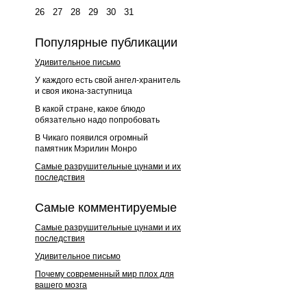
26
27
28
29
30
31
Популярные публикации
Удивительное письмо
У каждого есть свой ангел-хранитель
и своя икона-заступница
В какой стране, какое блюдо
обязательно надо попробовать
В Чикаго появился огромный
памятник Мэрилин Монро
Самые разрушительные цунами и их
последствия
Самые комментируемые
Самые разрушительные цунами и их
последствия
Удивительное письмо
Почему современный мир плох для
вашего мозга