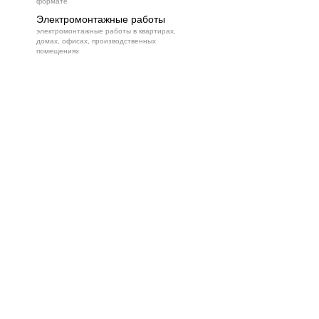
формате
Электромонтажные работы
электромонтажные работы в квартирах,
домах, офисах, производственных
помещениях