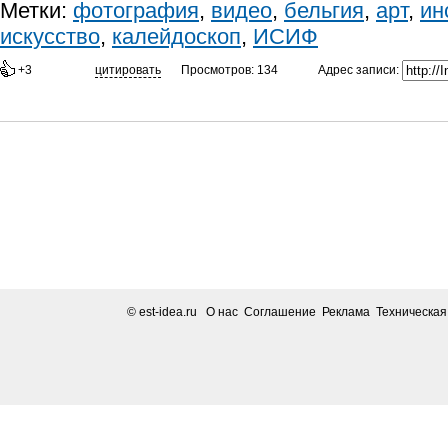
Метки:
фотография
,
видео
,
бельгия
,
арт
,
ин
искусство
,
калейдоскоп
,
ИСИФ
Адрес записи:
+3
цитировать
Просмотров: 134
© est-idea.ru
О нас Соглашение Реклама Техническа