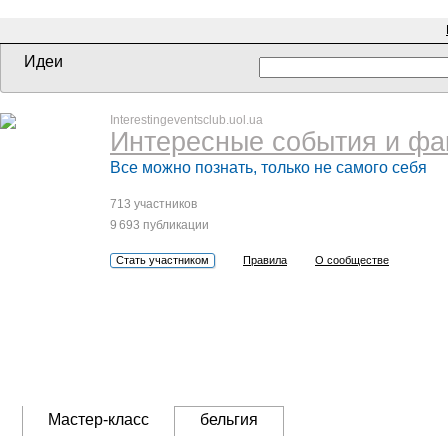
Идеи
Interestingeventsclub.uol.ua
Интересные события и фа
Все можно познать, только не самого себя
713 участников
9 693 публикации
Стать участником
Правила
О сообществе
Мастер-класс
бельгия