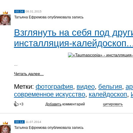
00:34
08.01.2015
Татьяна Ефремова опубликовала запись
Взглянуть на себя под друг
инсталляция-калейдоскоп..
...
Читать далее...
Метки:
фотография
,
видео
,
бельгия
,
ар
современное искусство
,
калейдоскоп
,
+3
Добавить
комментарий
цитировать
00:14
11.07.2014
Татьяна Ефремова опубликовала запись