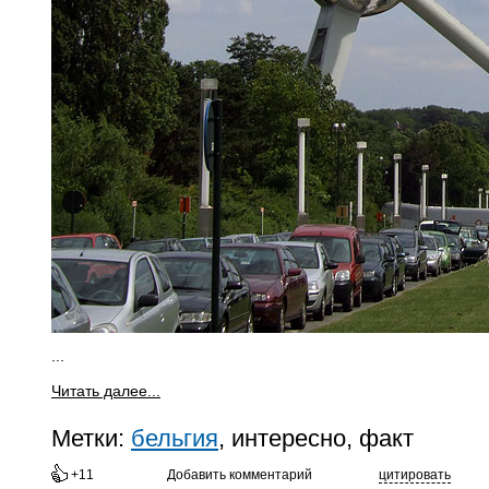
...
Читать далее...
Метки:
бельгия
, интересно, факт
+11
Добавить комментарий
цитировать