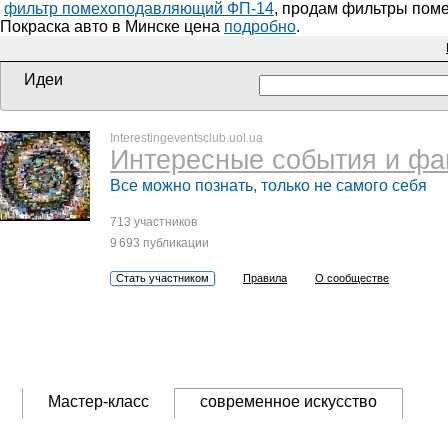
фильтр помехоподавляющий ФП-14
, продам фильтры пом
Покраска авто в Минске цена
подробно
.
Идеи
Interestingeventsclub.uol.ua
Интересные события и фа
Все можно познать, только не самого себя
713 участников
9 693 публикации
Стать участником
Правила
О сообществе
Мастер-класс
современное искусство