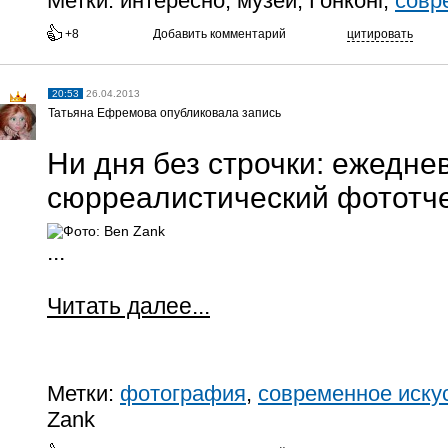
Метки:
интересно, музеи, Гонконг,
совр
+8
Добавить комментарий
цитировать
20:53
26.04.2013
Татьяна Ефремова опубликовала запись
Ни дня без строчки: ежедне
сюрреалистический фототче
...
Читать далее...
Метки:
фотография
,
современное иску
Zank