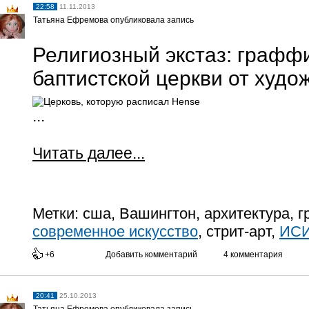
22:58
11.11.2013
Татьяна Ефремова опубликовала запись
Религиозный экстаз: графф
баптистской церкви от худо
...
Читать далее...
Метки:
сша, Вашингтон, архитектура, 
современное искусство
, стрит-арт,
ИС
+6
Добавить комментарий
4 комментария
20:41
25.10.2013