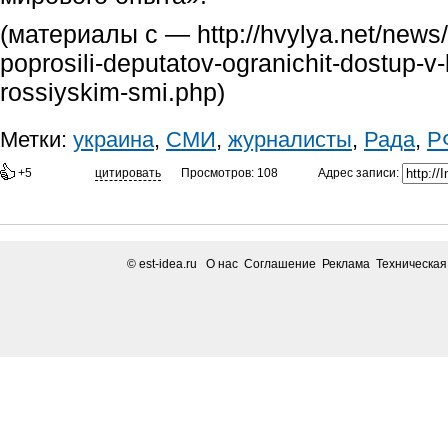
(материалы с — http://hvylya.net/news/z
poprosili-deputatov-ogranichit-dostup-v-
rossiyskim-smi.php)
Метки:
украина
,
СМИ
,
журналисты
,
Рада
,
Р
Адрес записи:
+5
цитировать
Просмотров: 108
© est-idea.ru
О нас Соглашение Реклама Техническа