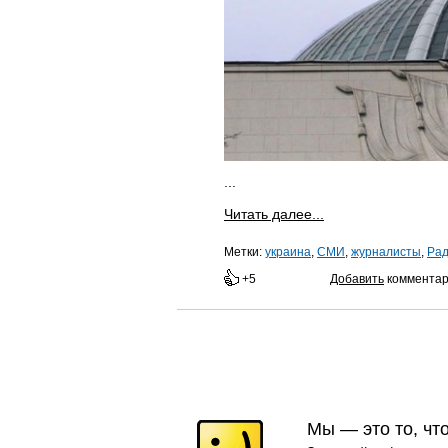
...
Читать далее...
Метки:
украина
,
СМИ
,
журналисты
,
Ра
+5
Добавить
коммента
Мы — это то, чт