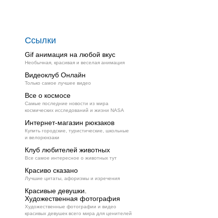
Ссылки
Gif анимация на любой вкус
Необычная, красивая и веселая анимация
Видеоклуб Онлайн
Только самое лучшее видео
Все о космосе
Самые последние новости из мира
космических исследований и жизни NASA
Интернет-магазин рюкзаков
Купить городские, туристические, школьные
и велорюкзаки
Клуб любителей животных
Все самое интересное о животных тут
Красиво сказано
Лучшие цитаты, афоризмы и изречения
Красивые девушки.
Художественная фотография
Художественные фотографии и видео
красивых девушек всего мира для ценителей