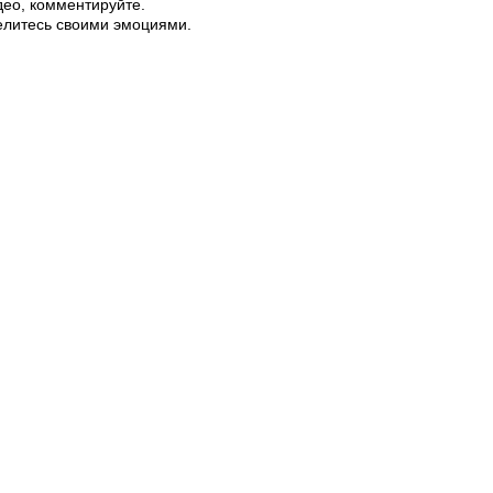
део, комментируйте.
елитесь своими эмоциями.