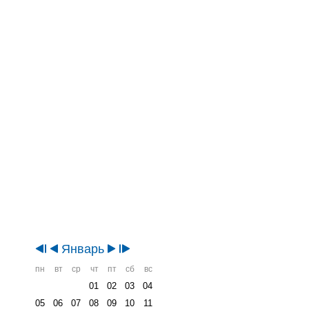
Январь
пн
вт
ср
чт
пт
сб
вс
01
02
03
04
05
06
07
08
09
10
11