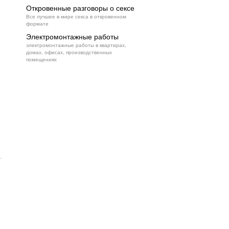
Откровенные разговоры о сексе
Все лучшее в мире секса в откровенном
формате
Электромонтажные работы
электромонтажные работы в квартирах,
домах, офисах, производственных
помещениях