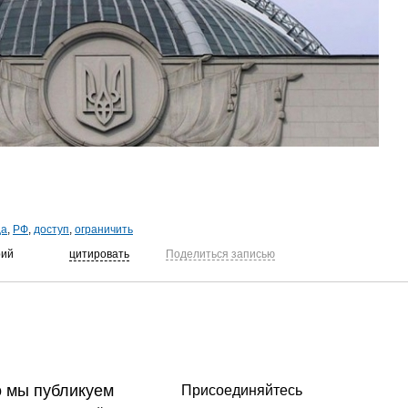
да
,
РФ
,
доступ
,
ограничить
рий
цитировать
Поделиться записью
о мы публикуем
Присоединяйтесь