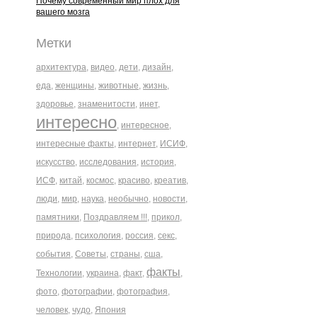
Почему современный мир плох для
вашего мозга
Метки
архитектура
,
видео
,
дети
,
дизайн
,
еда
,
женщины
,
животные
,
жизнь
,
здоровье
,
знаменитости
,
инет
,
интересно
,
интересное
,
интересные факты
,
интернет
,
ИСИФ
,
искусство
,
исследования
,
история
,
ИСФ
,
китай
,
космос
,
красиво
,
креатив
,
люди
,
мир
,
наука
,
необычно
,
новости
,
памятники
,
Поздравляем !!!
,
прикол
,
природа
,
психология
,
россия
,
секс
,
события
,
Советы
,
страны
,
сша
,
факты
Технологии
,
украина
,
факт
,
,
фото
,
фотографии
,
фотография
,
человек
,
чудо
,
Япония