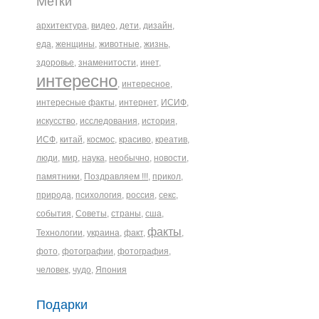
Метки
архитектура
,
видео
,
дети
,
дизайн
,
еда
,
женщины
,
животные
,
жизнь
,
здоровье
,
знаменитости
,
инет
,
интересно
,
интересное
,
интересные факты
,
интернет
,
ИСИФ
,
искусство
,
исследования
,
история
,
ИСФ
,
китай
,
космос
,
красиво
,
креатив
,
люди
,
мир
,
наука
,
необычно
,
новости
,
памятники
,
Поздравляем !!!
,
прикол
,
природа
,
психология
,
россия
,
секс
,
события
,
Советы
,
страны
,
сша
,
факты
Технологии
,
украина
,
факт
,
,
фото
,
фотографии
,
фотография
,
человек
,
чудо
,
Япония
Подарки