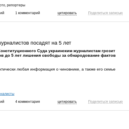
ото, репортеры
рий
1 комментарий
цитировать
Поделиться записью
урналистов посадят на 5 лет
онституционного Суда украинским журналистам грозит
ов до 5 лет лишения свободы за обнародование фактов
ктически любая информация о чиновнике, а также его семье
рналисты
рий
4 комментария
цитировать
Поделиться записью