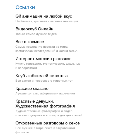
Ссылки
Gif анимация на любой вкус
Необычная, красивая и веселая анимация
Видеоклуб Онлайн
Только самое лучшее видео
Все о космосе
Самые последние новости из мира
космических исследований и жизни NASA
Интернет-магазин рюкзаков
Купить городские, туристические, школьные
и велорюкзаки
Клуб любителей животных
Все самое интересное о животных тут
Красиво сказано
Лучшие цитаты, афоризмы и изречения
Красивые девушки.
Художественная фотография
Художественные фотографии и видео
красивых девушек всего мира для ценителей
Откровенные разговоры о сексе
Все лучшее в мире секса в откровенном
формате