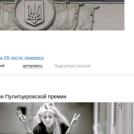
да
,
РФ
,
доступ
,
ограничить
рий
цитировать
Поделиться записью
и Пулитцеровской премии