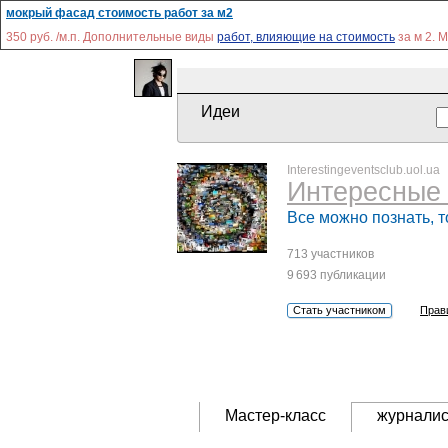
мокрый фасад стоимость работ за м2
350 руб. /м.п. Дополнительные виды
работ, влияющие на стоимость
за м 2. 
Идеи
Interestingeventsclub.uol.ua
Интересные 
Все можно познать, т
713 участников
9 693 публикации
Стать участником
Прав
Мастер-класс
журнали