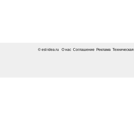
© est-idea.ru
О нас Соглашение Реклама Техническа