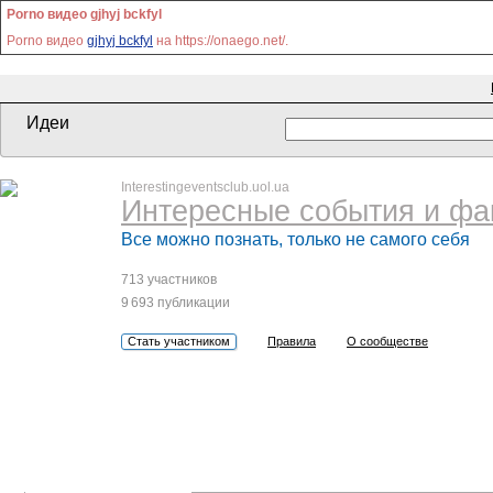
Porno видео gjhyj bckfyl
Porno видео
gjhyj bckfyl
на https://onaego.net/.
Идеи
Interestingeventsclub.uol.ua
Интересные события и фа
Все можно познать, только не самого себя
713 участников
9 693 публикации
Стать участником
Правила
О сообществе