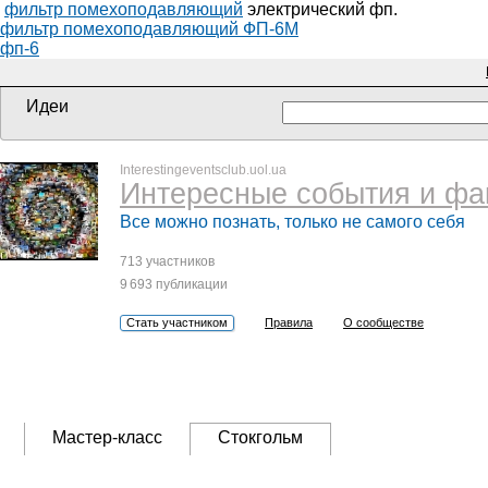
фильтр помехоподавляющий
электрический фп.
фильтр помехоподавляющий ФП-6М
фп-6
Идеи
Interestingeventsclub.uol.ua
Интересные события и фа
Все можно познать, только не самого себя
713 участников
9 693 публикации
Стать участником
Правила
О сообществе
Мастер-класс
Стокгольм