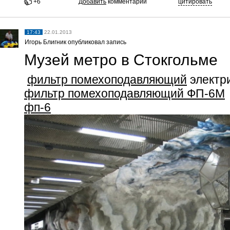
+6
Добавить
комментарий
цитировать
17:43
22.01.2013
Игорь Блигник опубликовал запись
Музей метро в Стокгольме
фильтр помехоподавляющий
электр
фильтр помехоподавляющий ФП-6М
фп-6